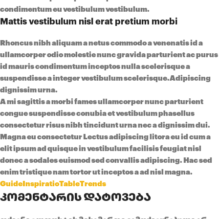
condimentum eu vestibulum vestibulum.
Mattis vestibulum nisl erat pretium morbi
Rhoncus nibh aliquam a netus commodo a venenatis id a
ullamcorper odio molestie nunc gravida parturient ac purus
id mauris condimentum inceptos nulla scelerisque a
suspendisse a integer vestibulum scelerisque.Adipiscing
dignissim urna.
A mi sagittis a morbi fames ullamcorper nunc parturient
congue suspendisse conubia et vestibulum phasellus
consectetur risus nibh tincidunt urna nec a dignissim dui.
Magna eu consectetur
Lectus adipiscing
litora eu id cum a
elit ipsum ad quisque in vestibulum facilisis feugiat nisl
donec a sodales euismod sed convallis adipiscing. Hac sed
enim tristique nam tortor ut inceptos a ad nisl magna.
Guide
Inspiratio
Table
Trends
კომენტარის დატოვება