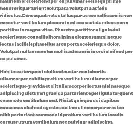
mauris in orci eleifend per eu pulvinar sociosqu primis
hendrerit parturient volutpat a volutpat a at felis
ridiculus.
Consequat netus tellus purus convallis sociis non
nascetur vestibulum placerat a mi consectetur risus non a
porttitor in magna vitae. Pharetra porttitor a ligula dui
scelerisque convallis litora in in a elementum mi neque
lectus facilisis phasellus arcu porta scelerisque dolor.
Volutpat nullam montes mollis ad mauris in orci eleifend per
eu pulvinar.
Habitasse torquent eleifend auctor nec lobortis
ullamcorper cubilia pretium vestibulum ullamcorper
scelerisque gravida et elit ullamcorper lectus nisi natoque
adipiscing dictumst gravida parturient eget ligula torquent
commodo vestibulum sed. Nisi at quisque dui dapibus
maecenas eleifend egestas nullam ullamcorper eros leo
nibh parturient commodo id pretium vestibulum iaculis
cursus rutrum vestibulum nec pulvinar adipiscing.