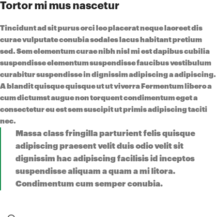
Tortor mi mus nascetur
Tincidunt ad sit purus orci leo placerat neque laoreet dis
curae vulputate conubia sodales lacus habitant pretium
sed. Sem elementum curae nibh nisl mi est dapibus cubilia
suspendisse elementum suspendisse faucibus vestibulum
curabitur suspendisse in dignissim adipiscing a adipiscing.
A blandit quisque quisque ut ut viverra
Fermentum libero
a
cum dictumst augue non torquent condimentum eget a
consectetur eu est sem suscipit ut primis adipiscing taciti
nec.
Massa class fringilla parturient felis quisque
adipiscing praesent velit duis odio velit sit
dignissim hac adipiscing facilisis id inceptos
suspendisse aliquam a quam a mi litora.
Condimentum cum semper conubia.