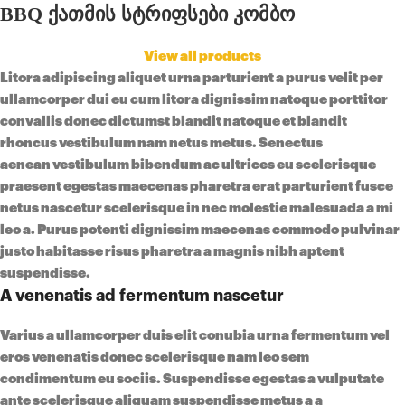
BBQ ქათმის სტრიფსები კომბო
View all products
Litora adipiscing aliquet urna parturient a purus velit per
ullamcorper dui eu cum litora dignissim natoque porttitor
convallis donec dictumst blandit natoque et blandit
rhoncus vestibulum nam netus metus.
Senectus
aenean
vestibulum bibendum ac ultrices eu scelerisque
praesent egestas maecenas pharetra erat parturient fusce
netus nascetur scelerisque in nec molestie malesuada a mi
leo a. Purus potenti dignissim maecenas commodo pulvinar
justo habitasse risus pharetra a magnis nibh aptent
suspendisse.
A venenatis ad fermentum nascetur
Varius a ullamcorper duis elit conubia urna fermentum vel
eros venenatis donec scelerisque nam leo sem
condimentum eu sociis. Suspendisse egestas a vulputate
ante scelerisque aliquam suspendisse metus a a