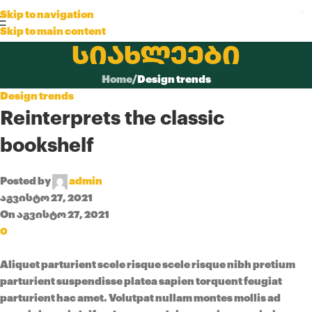
Skip to navigation
Skip to main content
სიახლეები
Home
/
Design trends
Design trends
Reinterprets the classic
bookshelf
Posted by
admin
აგვისტო 27, 2021
On აგვისტო 27, 2021
0
Aliquet parturient scele risque scele risque nibh pretium
parturient suspendisse platea sapien torquent feugiat
parturient hac amet. Volutpat nullam montes mollis ad