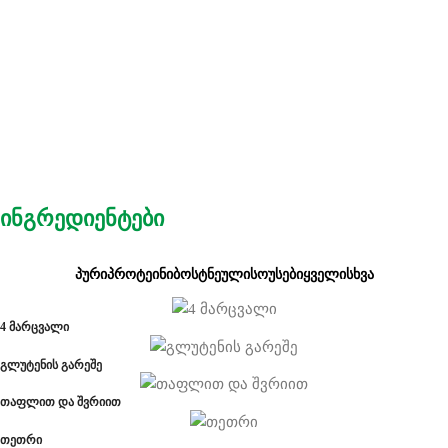
ინგრედიენტები
ᲞᲣᲠᲘ
ᲞᲠᲝᲢᲔᲘᲜᲘ
ᲑᲝᲡᲢᲜᲔᲣᲚᲘ
ᲡᲝᲣᲡᲔᲑᲘ
ᲧᲕᲔᲚᲘ
ᲡᲮᲕᲐ
4 მარცვალი
გლუტენის გარეშე
თაფლით და შვრიით
თეთრი