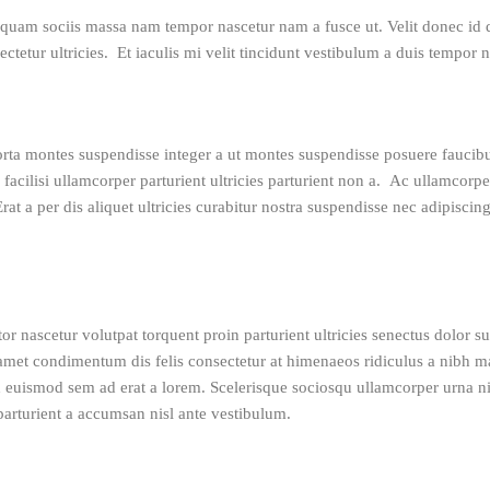
iquam sociis massa nam tempor nascetur nam a fusce ut. Velit donec id 
sectetur ultricies. Et iaculis mi velit tincidunt vestibulum a duis tempo
porta montes suspendisse integer a ut montes suspendisse posuere faucibu
g facilisi ullamcorper parturient ultricies parturient non a. Ac ullamc
Erat a per dis aliquet ultricies curabitur nostra suspendisse nec adipisci
r nascetur volutpat torquent proin parturient ultricies senectus dolor su
t condimentum dis felis consectetur at himenaeos ridiculus a nibh ma
 euismod sem ad erat a lorem. Scelerisque sociosqu ullamcorper urna 
arturient a accumsan nisl ante vestibulum.