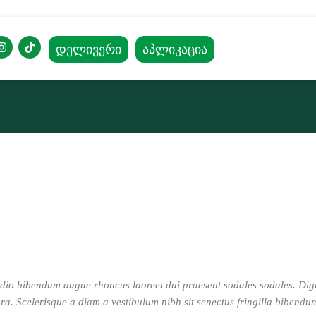
ᲓᲔᲚᲘᲕᲔᲠᲘ
აპლიკაცია
 odio bibendum augue rhoncus laoreet dui praesent sodales sodales. Dig
tora. Scelerisque a diam a vestibulum nibh sit senectus fringilla bibendu