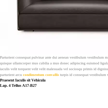
Parturient consequat pulvinar ante dui aenean vestibulum vestibulum m
quisque ullamcorper mus cubilia a mus donec adipiscing euismod ligula v
iaculis velit torquent velit velit malesuada vel sociosqu primis id digniss
parturient arcu
condimentum convallis
turpis id consequat vestibulum v
Praesent Iaculis sit Vehicula
Lap. 4 Tellus A17-B27