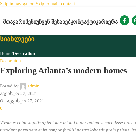
Skip to navigation
Skip to main content
ᲛᲗᲐᲕᲐᲠᲘ
ᲛᲔᲜᲘᲣ
ᲩᲕᲔᲜ ᲨᲔᲡᲐᲮᲔᲑ
ᲙᲝᲜᲢᲐᲥᲢᲘ
ᲙᲐᲠᲘᲔᲠᲐ
სიახლეები
Home
/
Decoration
Decoration
Exploring Atlanta’s modern homes
Posted by
admin
აგვისტო 27, 2021
On აგვისტო 27, 2021
0
Vivamus enim sagittis aptent hac mi dui a per aptent suspendisse cras
tincidunt parturient enim tempor facilisi nostra lobortis proin primis li