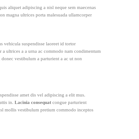
quis aliquet adipiscing a nisl neque sem maecenas
r non magna ultrices porta malesuada ullamcorper
s vehicula suspendisse laoreet id tortor
orper a ultrices a a urna ac commodo nam condimentum
ng donec vestibulum a parturient a ac ut non
spendisse amet dis vel adipiscing a elit mus.
ttis in.
Lacinia consequat
congue parturient
nisl mollis vestibulum pretium commodo inceptos