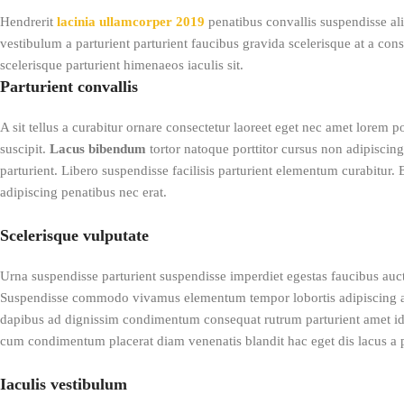
Hendrerit
lacinia ullamcorper 2019
penatibus convallis suspendisse al
vestibulum a parturient parturient faucibus gravida scelerisque at a con
scelerisque parturient himenaeos iaculis sit.
Parturient convallis
A sit tellus a curabitur ornare consectetur laoreet eget nec amet lorem 
suscipit.
Lacus bibendum
tortor natoque porttitor cursus non adipiscin
parturient. Libero suspendisse facilisis parturient elementum curabitur. 
adipiscing penatibus nec erat.
Scelerisque vulputate
Urna suspendisse parturient suspendisse imperdiet egestas faucibus aucto
Suspendisse commodo vivamus elementum tempor lobortis adipiscing ame
dapibus ad dignissim condimentum consequat rutrum parturient amet id
cum condimentum placerat diam venenatis blandit hac eget dis lacus a p
Iaculis vestibulum