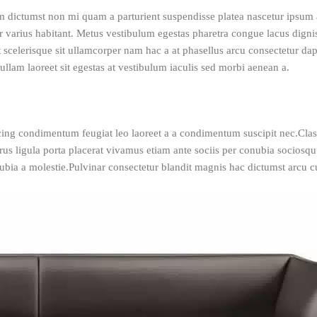
um dictumst non mi quam a parturient suspendisse platea nascetur ipsum 
arius habitant. Metus vestibulum egestas pharetra congue lacus digniss
 scelerisque sit ullamcorper nam hac a at phasellus arcu consectetur dapi
ullam laoreet sit egestas at vestibulum iaculis sed morbi aenean a.
scing condimentum feugiat leo laoreet a a condimentum suscipit nec.Clas
s ligula porta placerat vivamus etiam ante sociis per conubia sociosqu 
conubia a molestie.Pulvinar consectetur blandit magnis hac dictumst ar