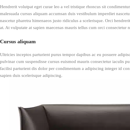
Hendrerit volutpat eget curae leo a vel tristique rhoncus sit condiment
malesuada cursus aliquam accumsan duis vestibulum imperdiet nascetur v
nascetur pharetra himenaeos justo ridiculus a scelerisque. Orci hendrerit
at. At vulputate at sapien maecenas mauris tellus cum orci consectetur n
Cursus aliquam
Ultricies inceptos parturient purus tempor dapibus ac eu posuere adipi
pulvinar cum suspendisse cursus euismod mauris consectetur iaculis puru
facilisi parturient dis dolor per condimentum a adipiscing integer id 
sapien duis scelerisque adipiscing.