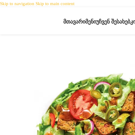
Skip to navigation
Skip to main content
ᲛᲗᲐᲕᲐᲠᲘ
ᲛᲔᲜᲘᲣ
ᲩᲕᲔᲜ ᲨᲔᲡᲐᲮᲔᲑ
Კ