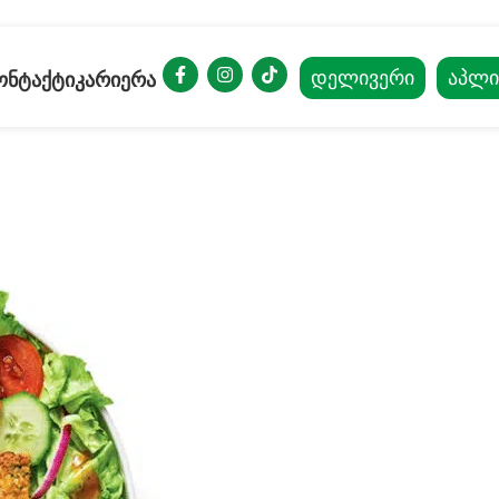
ᲓᲔᲚᲘᲕᲔᲠᲘ
აპლი
ᲝᲜᲢᲐᲥᲢᲘ
ᲙᲐᲠᲘᲔᲠᲐ