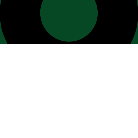
თბილისი, ი.მოსაშვილის ქ. #1