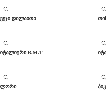
ვეჯი დილაითი
თი
იტალიური B.M.T
იტ
ლორი
პი