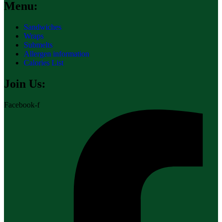
Menu:
Sandwiches
Wraps
Submelts
Allergen information
Calories List
Join Us:
Facebook-f