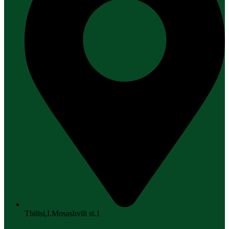
Tbilisi,I.Mosashvili st.1