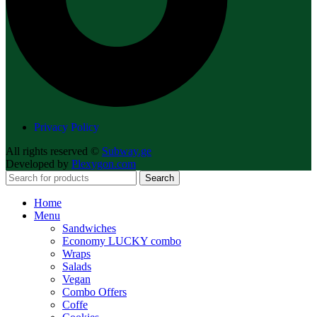
Privacy Policy
All rights reserved ©
Subway.ge
Developed by
Plexygon.com
Search
Home
Menu
Sandwiches
Economy LUCKY combo
Wraps
Salads
Vegan
Combo Offers
Coffe