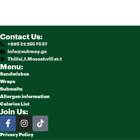
Contact Us:
+995 32 255 75 57
info@subway.ge
Tbilisi,I.Mosashvili st.1
Menu:
Sandwiches
Wraps
Submelts
Allergen information
Calories List
Join Us:
Privacy Policy