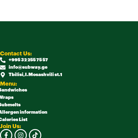
Contact Us:
+995 32 255 75 57
info@subway.ge
Tbilisi,I.Mosashvili st.1
Menu:
Sandwiches
Wraps
Submelts
Allergen information
Calories List
Join Us: