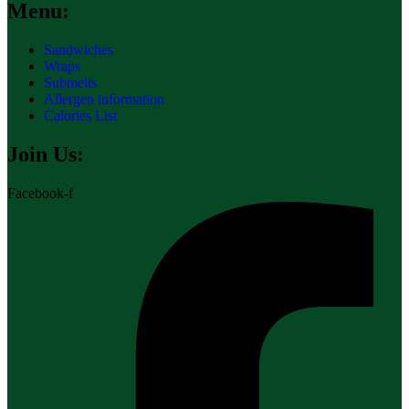
Menu:
Sandwiches
Wraps
Submelts
Allergen information
Calories List
Join Us:
Facebook-f