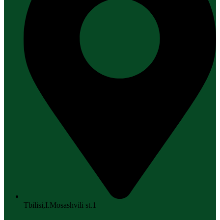
Tbilisi,I.Mosashvili st.1