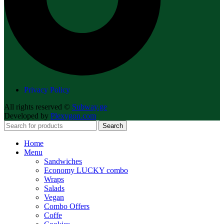
Privacy Policy
All rights reserved ©
Subway.ge
Developed by
Plexygon.com
Search
Home
Menu
Sandwiches
Economy LUCKY combo
Wraps
Salads
Vegan
Combo Offers
Coffe