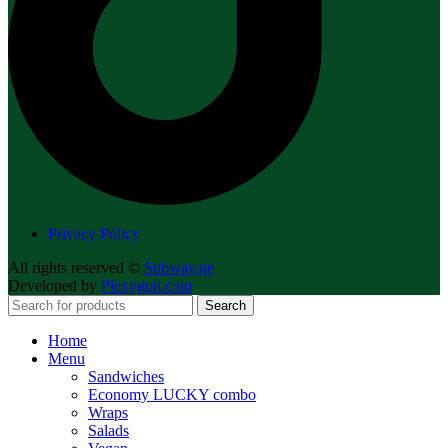
Privacy Policy
All rights reserved ©
Subway.ge
Developed by
Plexygon.com
Search
Home
Menu
Sandwiches
Economy LUCKY combo
Wraps
Salads