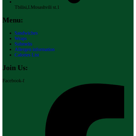
Tbilisi,I.Mosashvili st.1
Menu:
Sandwiches
Wraps
Submelts
Allergen information
Calories List
Join Us:
Facebook-f