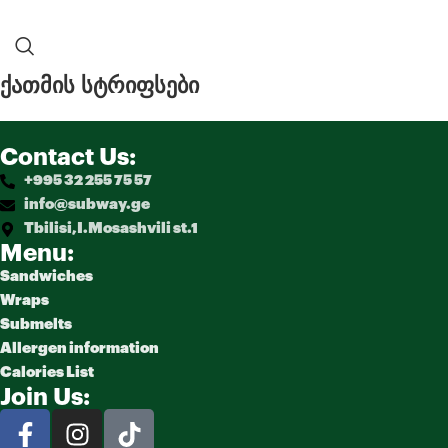
ქათმის სტრიფსები
Contact Us:
+995 32 255 75 57
info@subway.ge
Tbilisi,I.Mosashvili st.1
Menu:
Sandwiches
Wraps
Submelts
Allergen information
Calories List
Join Us: