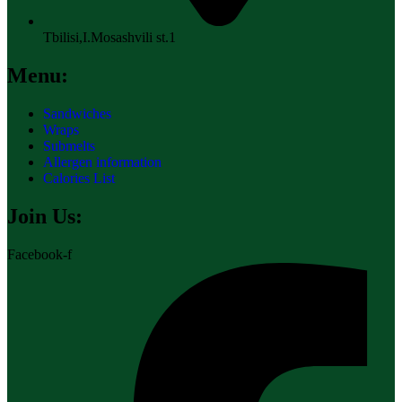
Tbilisi,I.Mosashvili st.1
Menu:
Sandwiches
Wraps
Submelts
Allergen information
Calories List
Join Us:
Facebook-f