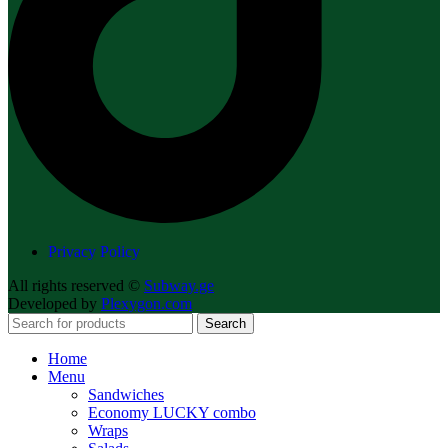
Privacy Policy
All rights reserved ©
Subway.ge
Developed by
Plexygon.com
Search
Home
Menu
Sandwiches
Economy LUCKY combo
Wraps